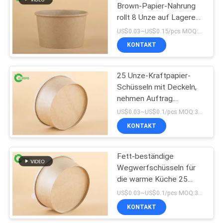
Brown-Papier-Nahrung
rollt 8 Unze auf Lageres
4
kundenspezifisches
US$0.03~US$0.15/pcs MOQ:30000 PCS
Logo gedruckt
Wegwerf-
KONTAKT
Aschenbecher aus
25 Unze-Kraftpapier-
Papier
Schüsseln mit Deckeln,
nehmen Auftrag
Wegwerfsuppen-
US$0.03~US$0.1/pcs MOQ:3000 Stück
Behälter heraus
KONTAKT
71
Fett-beständige
Papiernahrungsmittelsc
Wegwerfschüsseln für
die warme Küche 25
Unze umweltfreundlich
US$0.03~US$0.1/pcs MOQ:3000 Stück
KONTAKT