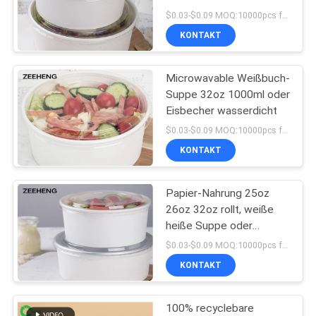
Nahrungsmittelgrad des
SITEMAP
$0.03-$0.09 MOQ:10000pcs for each sizes
salat-1500ml
KONTAKT
13
DATENSCHUTZRICHTLINIE
Aluminiumfolie-
Microwavable Weißbuch-
Suppe 32oz 1000ml oder
Papierschüssel
Eisbecher wasserdicht
$0.03-$0.09 MOQ:10000pcs für jedes Größen
KONTAKT
Papier-Nahrung 25oz
16
26oz 32oz rollt, weiße
Goldpapier-
heiße Suppe oder
Eiscreme-
$0.03-$0.09 MOQ:10000pcs für jedes Größen
Schüssel
Wegwerfpapierschüssel
KONTAKT
100% recyclebare