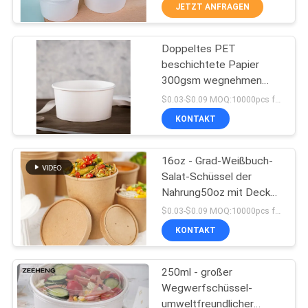
JETZT ANFRAGEN
TRETEN
Doppeltes PET
SIE
50
beschichtete Papier
MIT
300gsm wegnehmen
Papiersoßbecher
UNS
Salat-Schüsseln 1500ml
$0.03-$0.09 MOQ:10000pcs für jedes Größen
IN
KONTAKT
VERBINDUNG
16oz - Grad-Weißbuch-
Salat-Schüssel der
NACHRICHTEN
Nahrung50oz mit Deckel,
24
dauerhafte Kraftpapier-
$0.03-$0.09 MOQ:10000pcs für jedes Größen
Schüsseln
Rot-Schwarz-
FORDERN
KONTAKT
SIE EIN
Bedeckungspapierschal
250ml - großer
ZITAT
Wegwerfschüssel-
umweltfreundlicher