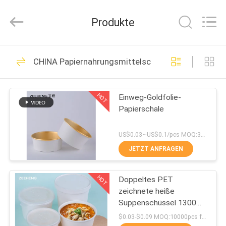
Heng
Environmental
Protection
Produkte
Technology
Co.,
Ltd..
All
Rights
HAUS
133
Reserved.
CHINA Papiernahrungsmittelschüsseln
Kraftpapier-
PRODUKTE
Schüsseln
HOT
Einweg-Goldfolie-
Papierschale
ÜBER
UNS
US$0.03~US$0.1/pcs MOQ:3000pcs
JETZT ANFRAGEN
10
FABRIK-
Rechteckige
HOT
Doppeltes PET
AUSFLUG
zeichnete heiße
Papierschale
Suppenschüssel 1300ml
QUALITÄTSKONTROLLE
Wegwerfmicrowavable
$0.03-$0.09 MOQ:10000pcs für jedes Größen