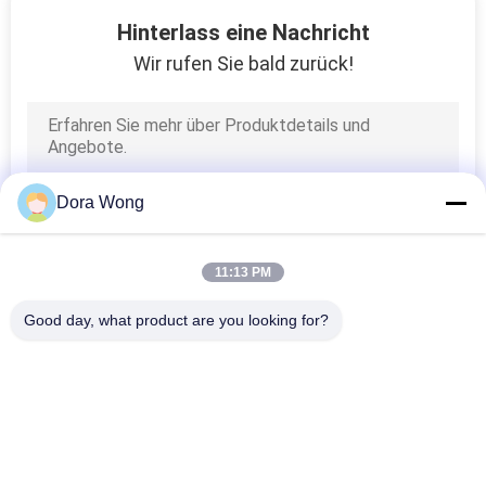
5
Hinterlass eine Nachricht
Winkel- des
Wir rufen Sie bald zurück!
Leistungshebelsschüsse
Dora Wong
19
11:13 PM
Bambusfaser-
Good day, what product are you looking for?
Schüsseln
Beliebte Kategorien
Alle
Kraftpapier-
Rechteckige 
Schüsseln
Papierschale
55