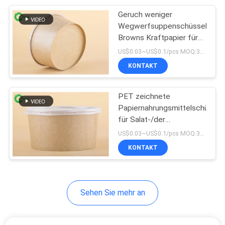
Geruch weniger
48
Wegwerfsuppenschüsseln
Kraftpapier-Suppen-
Browns Kraftpapier für
Hochzeits-recyclebare
US$0.03~US$0.1/pcs MOQ:3000 Stück
Schalen
25 Unze
KONTAKT
PET zeichnete
Papiernahrungsmittelschüssel
für Salat-/der
33
Teigwaren-pp. weißen
US$0.03~US$0.1/pcs MOQ:3000PCS
Deckel freundliches Eco
KONTAKT
Papierkaffeetassen
100%
Sehen Sie mehr an