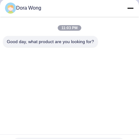
Dora Wong
TRETEN
SIE
11:03 PM
MIT
Good day, what product are you looking for?
UNS
IN
VERBINDUNG
NACHRICHTEN
FORDERN
SIE EIN
1000-ml-Wegwerfnachtisch-Schüsseln, kundenspezifisches
ZITAT
Logo-Wegwerfsalat-Behälter
Papiernahrungsmittelschüsseln
2022-05-25