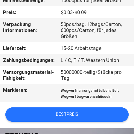
Min Bestellmenge:
10000pcs für jedes Größen
TRETEN
Preis:
$0.03-$0.09
SIE
Verpackung
50pcs/bag, 12bags/Carton,
Informationen:
600pcs/Carton, für jedes
MIT
Größen
UNS
Lieferzeit:
15-20 Arbeitstage
IN
Zahlungsbedingungen:
L / C, T / T, Western Union
VERBINDUNG
Versorgungsmaterial-
50000000-teilig/Stücke pro
Fähigkeit:
Tag
NACHRICHTEN
Markieren:
,
Wegwerfnahrungsmittelbehälter
Wegwerfteigwarenschüsseln
FORDERN
SIE EIN
BESTPREIS
ZITAT