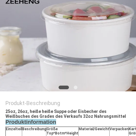
SITEMAP
DATENSCHUTZRICHTLINIE
Produkt-Beschreibung
25oz, 26oz, heiße heiße Suppe oder Eisbecher des
Weißbuches des Grades des Verkaufs 32oz Nahrungsmittel
Produktinformation
Einzelteil
Beschreibung
Größe
Material/Gewicht
Verpacken
Kar
Top*Botm*Height
Grö