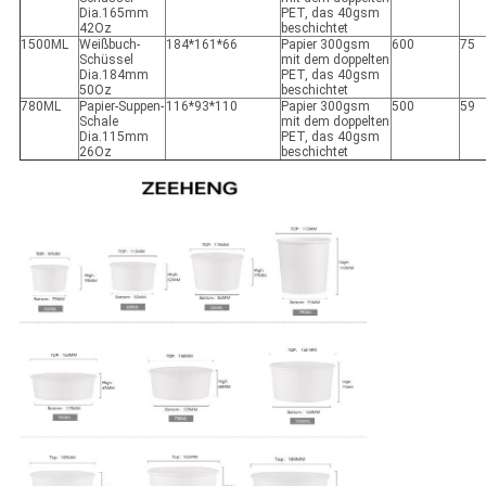
Dia.165mm
PET, das 40gsm
42Oz
beschichtet
1500ML
Weißbuch-
184*161*66
Papier 300gsm
600
75
Schüssel
mit dem doppelten
Dia.184mm
PET, das 40gsm
50Oz
beschichtet
780ML
Papier-Suppen-
116*93*110
Papier 300gsm
500
59
Schale
mit dem doppelten
Dia.115mm
PET, das 40gsm
26Oz
beschichtet