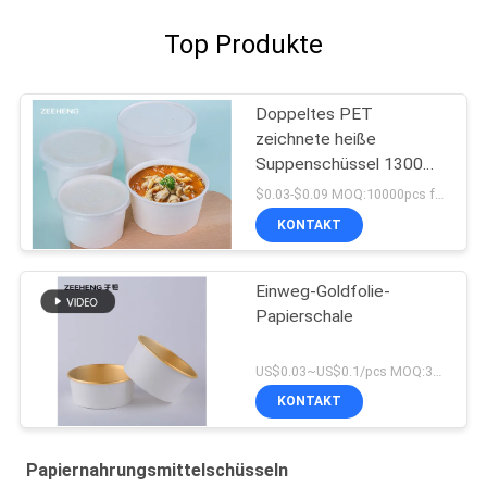
Top Produkte
Doppeltes PET
zeichnete heiße
Suppenschüssel 1300ml
Wegwerfmicrowavable
$0.03-$0.09 MOQ:10000pcs für jedes Größen
KONTAKT
Einweg-Goldfolie-
Papierschale
US$0.03~US$0.1/pcs MOQ:3000pcs
KONTAKT
Papiernahrungsmittelschüsseln