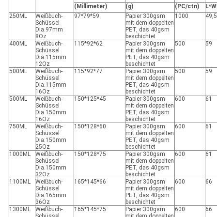
(Millimeter)
(g)
(PC/ctn)
L*W
250ML
Weißbuch-
97*79*59
Papier 300gsm
1000
49,5
Schüssel
mit dem doppelten
Dia.97mm
PET, das 40gsm
8Oz
beschichtet
400ML
Weißbuch-
115*92*62
Papier 300gsm
500
59
Schüssel
mit dem doppelten
Dia.115mm
PET, das 40gsm
12Oz
beschichtet
500ML
Weißbuch-
115*92*77
Papier 300gsm
500
59
Schüssel
mit dem doppelten
Dia.115mm
PET, das 40gsm
16Oz
beschichtet
500ML
Weißbuch-
150*125*45
Papier 300gsm
600
61
Schüssel
mit dem doppelten
Dia.150mm
PET, das 40gsm
16Oz
beschichtet
750ML
Weißbuch-
150*128*60
Papier 300gsm
600
61
Schüssel
mit dem doppelten
Dia.150mm
PET, das 40gsm
25Oz
beschichtet
1000ML
Weißbuch-
150*128*75
Papier 300gsm
600
61
Schüssel
mit dem doppelten
Dia.150mm
PET, das 40gsm
32Oz
beschichtet
1100ML
Weißbuch-
165*145*66
Papier 300gsm
600
66
Schüssel
mit dem doppelten
Dia.165mm
PET, das 40gsm
36Oz
beschichtet
1300ML
Weißbuch-
165*145*75
Papier 300gsm
600
66
Schüssel
mit dem doppelten