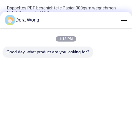
Doppeltes PET beschichtete Papier 300gsm wegnehmen
Salat-Schüsseln 1500ml
Dora Wong
16oz - Grad-Weißbuch-Salat-Schüssel der Nahrung50oz mit
Deckel, dauerhafte Kraftpapier-Schüsseln
1:13 PM
250ml - großer Wegwerfschüssel-umweltfreundlicher
Nahrungsmittelgrad des salat-1500ml
Good day, what product are you looking for?
Beliebte Kategorien
Alle
Kraftpapier-
Rechteckige 
Schüsseln
Papierschale
Rot-Schwarz-
Papiersoßbecher
Bedeckungspapierschalen
Aluminiumfolie-
Goldpapier-Schüssel
Papierschüssel