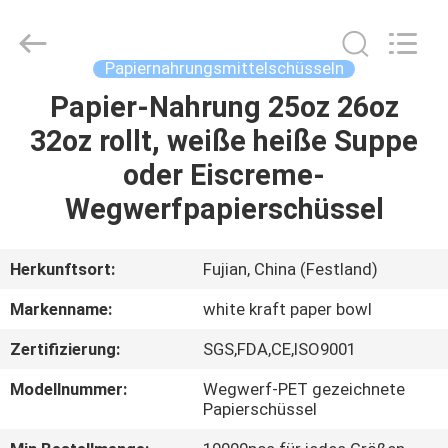
Heng
Environmental
Protection
Technology
Co.,
Papiernahrungsmittelschüsseln
Ltd..
All
Rights
Papier-Nahrung 25oz 26oz
HAUS
Reserved.
32oz rollt, weiße heiße Suppe
PRODUKTE
oder Eiscreme-
Wegwerfpapierschüssel
ÜBER
UNS
Herkunftsort:
Fujian, China (Festland)
Markenname:
white kraft paper bowl
FABRIK-
Zertifizierung:
SGS,FDA,CE,ISO9001
AUSFLUG
Modellnummer:
Wegwerf-PET gezeichnete
Papierschüssel
QUALITÄTSKONTROLLE