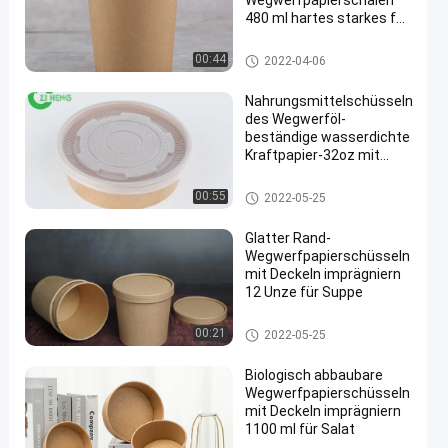
Wegwerfpapierschalen
480 ml hartes starkes für
Wasser/Getränk
Kraftpapier-Suppen-Schalen
00:44
2022-04-06
Nahrungsmittelschüsseln
des Wegwerföl-
beständige wasserdichte
Kraftpapier-32oz mit
en
weißen Deckeln
Wegwerfpapierschüsseln mit D
00:55
2022-05-25
eckeln
Glatter Rand-
Wegwerfpapierschüsseln
mit Deckeln imprägniern
12 Unze für Suppe
Wegwerfpapierschüsseln mit
00:21
2022-05-25
Deckeln
Biologisch abbaubare
Wegwerfpapierschüsseln
mit Deckeln imprägniern
1100 ml für Salat