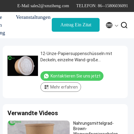
E-Mail sales2@xmziheng.com
TELEFON: 86--15806036091
e
Veranstaltungen


n
Antrag Ein Zitat
ung
12-Unze-Papiersuppenschüsseln mit
Deckeln, einzelne Wand-große
Wegwerfschüsseln kein Leck
Kontaktieren Sie uns jetzt
Mehr erfahren
Verwandte Videos
Nahrungsmittelgrad-
Brown-