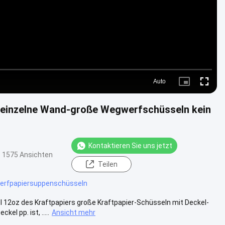
Auto
Picture-
Fullscre
in-
Picture
 einzelne Wand-große Wegwerfschüsseln kein
Kontaktieren Sie uns jetzt
1575 Ansichten
Teilen
rfpapiersuppenschüsseln
12oz des Kraftpapiers große Kraftpapier-Schüsseln mit Deckel-
l pp. ist, .....
Ansicht mehr