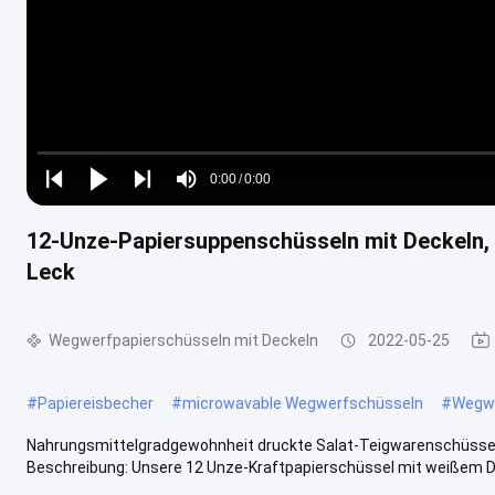
Loaded
:
0%
0:00
/
0:00
Play
Play
Play
Mute
Current
Duration
next
next
12-Unze-Papiersuppenschüsseln mit Deckeln,
Time
Leck
Wegwerfpapierschüsseln mit Deckeln
2022-05-25
#
Papiereisbecher
#
microwavable Wegwerfschüsseln
#
Wegwe
Nahrungsmittelgradgewohnheit druckte Salat-Teigwarenschüssel 
Beschreibung: Unsere 12 Unze-Kraftpapierschüssel mit weißem Decke