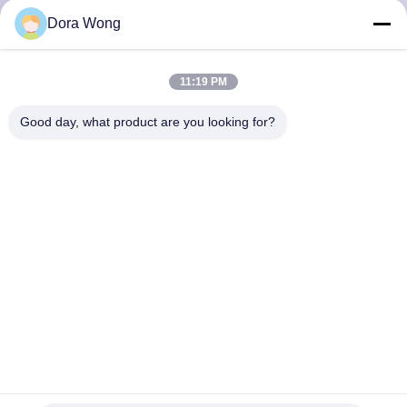
Dora Wong
TRETEN
SIE
11:19 PM
MIT
Good day, what product are you looking for?
UNS
IN
VERBINDUNG
NACHRICHTEN
FORDERN
SIE EIN
ZITAT
Deckel-recyclebare biologisch abbaubare Suppen-Schalen für
heißes oder kaltes Essen