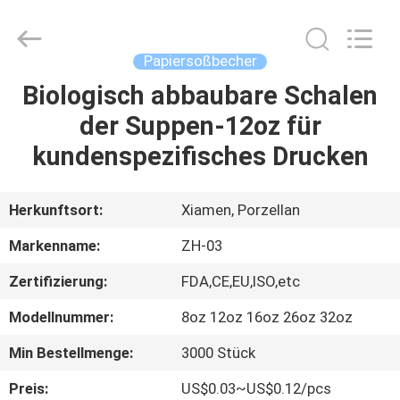
Heng
Environmental
Protection
Technology
Co.,
Papiersoßbecher
Ltd..
All
Rights
Biologisch abbaubare Schalen
HAUS
Reserved.
der Suppen-12oz für
PRODUKTE
kundenspezifisches Drucken
ÜBER
Herkunftsort:
Xiamen, Porzellan
UNS
Markenname:
ZH-03
Zertifizierung:
FDA,CE,EU,ISO,etc
FABRIK-
Modellnummer:
8oz 12oz 16oz 26oz 32oz
AUSFLUG
Min Bestellmenge:
3000 Stück
QUALITÄTSKONTROLLE
Preis:
US$0.03~US$0.12/pcs