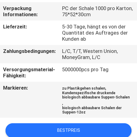
Verpackung
PC der Schale 1000 pro Karton,
TRETEN
Informationen:
75*52*30cm
SIE
Lieferzeit:
5-30 Tage, hängt es von der
MIT
Quantität des Auftrages der
Kunden ab
UNS
Zahlungsbedingungen:
L/C, T/T, Western Union,
IN
MoneyGram, L/C
VERBINDUNG
Versorgungsmaterial-
5000000pcs pro Tag
Fähigkeit:
NACHRICHTEN
Markieren:
,
zu Plastikgehen schalen
Kundenspezifische druckende
biologisch abbaubare Suppen-Schalen
,
FORDERN
biologisch abbaubare Schalen der
Suppen-12oz
SIE EIN
ZITAT
BESTPREIS