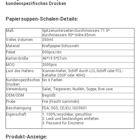
kundenspezifisches Drucken
Papiersuppen-Schalen-Details:
Maß
Spitzenunterseiten-Durchmessers 71.5*
durchmessers 90* Höhe 85mm
Volles Volumen
350ml
Material
Kraftpapier-Schüsseln
Paket
500pcs/ctn
Karton-Größe
46*19.5*57cm
MOQ
3000pcs
Last des Hafens
Xiamen-Hafen, Schiff durch LCL-Schiff oder FCL-
Behälter 20GP oder 40HQ
Kundenspezifisches
bis 6 Farben
Drucken
Verwendung
Salat, Teigwaren, Nudeln, Suppe, Brei usw.
OEM/ODM
Begrüßt
Probe
Frei (Fracht sammeln)
Bescheinigung
FDA, SGS, CE/EU, ISO9001
Eigenschaft
1. 100% recyclebar, geruchlos
2. Leck und beständiges einfetten
3. Passend für Eiscreme
Produkt-Anzeige: