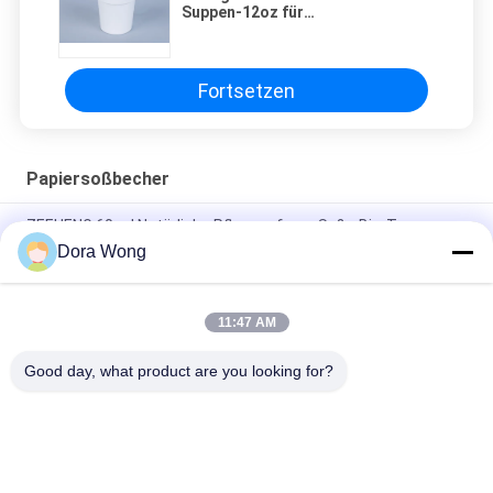
Suppen-12oz für
kundenspezifisches Drucken
Fortsetzen
Papiersoßbecher
ZEEHENG 60 ml Natürliche Pflanzenfaser Soße Bio-Tasse
Papiersoße Tassen
Dora Wong
ZEEHENG Umweltschonende Einweg-Wärme- und Kaltbecher
1,5 oz
11:47 AM
Leckdichte ZH Kraft Papier Sauce Tassen 3oz mit Deckel
Good day, what product are you looking for?
Beliebte Kategorien
Alle
Kraftpapier-
Rechteckige 