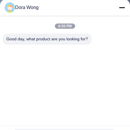
Dora Wong
TRETEN
SIE
6:50 PM
MIT
Good day, what product are you looking for?
UNS
IN
VERBINDUNG
NACHRICHTEN
FORDERN
SIE EIN
ZITAT
1500-ml-kompostierbare Papierimbiss-Schüsseln, keine Leck-
Salat-Wegwerfpapierschüsseln