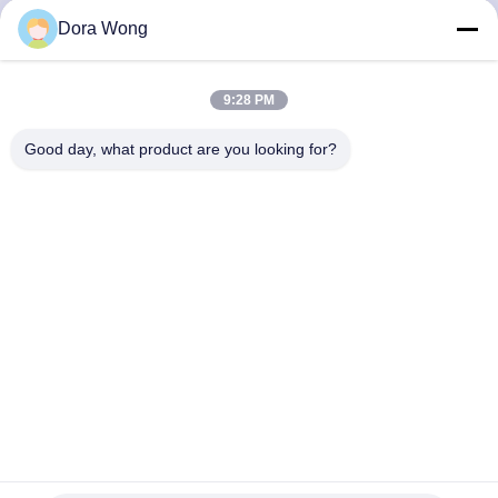
Dora Wong
TRETEN
SIE
9:28 PM
MIT
Good day, what product are you looking for?
UNS
IN
VERBINDUNG
NACHRICHTEN
FORDERN
SIE EIN
Wegwerfbiologisch abbaubares der Nahrungsmittelgrad-
ZITAT
Kraftpapier-Salat-Schüssel-12oz
Papiernahrungsmittelschüsseln
2022-05-25