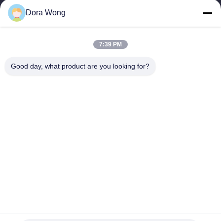
Dora Wong
TRETEN
SIE
7:39 PM
MIT
Good day, what product are you looking for?
UNS
IN
VERBINDUNG
NACHRICHTEN
FORDERN
SIE EIN
ZITAT
Bereiten Sie doppel-wandige kundenspezifische Drucksache-
Kaffeetassen tränken den biologisch abbaubaren Beweis auf