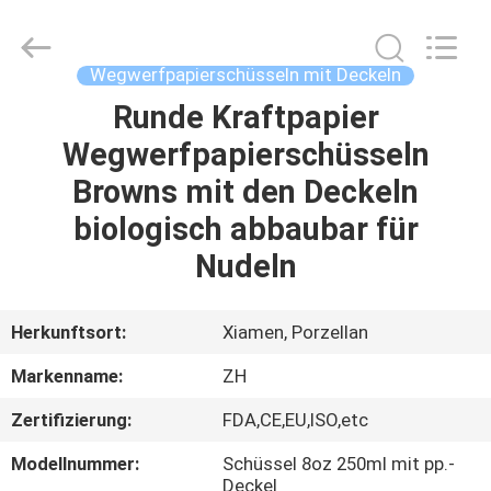
Heng
Environmental
Protection
Technology
Co.,
Wegwerfpapierschüsseln mit Deckeln
Ltd..
All
Rights
Runde Kraftpapier
HAUS
Reserved.
Wegwerfpapierschüsseln
PRODUKTE
Browns mit den Deckeln
biologisch abbaubar für
ÜBER
Nudeln
UNS
Herkunftsort:
Xiamen, Porzellan
FABRIK-
Markenname:
ZH
AUSFLUG
Zertifizierung:
FDA,CE,EU,ISO,etc
QUALITÄTSKONTROLLE
Modellnummer:
Schüssel 8oz 250ml mit pp.-
Deckel