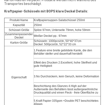
Karton-Kasten verpackt. Produkte werden nicht während des
Transportes beschädigt.
Kraftpapier-Schüsseln mit BOPS klare Deckel Details:
Produkt-Name
Kraftpapiersuppen-Salatschüssel 250ml
Kapazität
250ml
Schüssel-Größe
Spitze 97mm, Unterseite 79mm, hohe 59mm
Zusammenpassender
Weißer Deckel pp.: 97mm
Deckel
Schüsseln: 1000pcs/ctn, 50*40*37cm
Karton-Größe
Deckel: 500pcs/ctn, 52*22*33 cm
1.Feature eine breite gebildete Kante, die den
Behälter steifer und dauerhaft herstellt
Effekt des Drucken 2.Excellent, hohe Steifheit und
gute Helligkeit
3.No Durchsickern, kein Geruch, keine Deformation
Eigenschaft
Beschichtung des Glanzes 4.High auf der
Außenseite des Behälters lässt außergewöhnliche
Druckqualität und einen Fleck - freie Oberfläche zu
5.Kraft Papier-335gsm +Double PET beschichtetes
40gsm