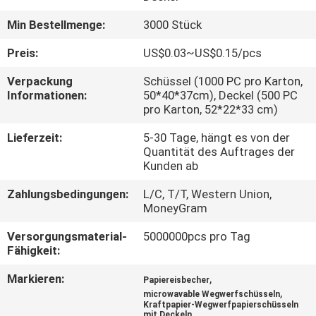
Min Bestellmenge:
3000 Stück
TRETEN
SIE
Preis:
US$0.03~US$0.15/pcs
MIT
Verpackung
Schüssel (1000 PC pro Karton,
Informationen:
50*40*37cm), Deckel (500 PC
UNS
pro Karton, 52*22*33 cm)
IN
Lieferzeit:
5-30 Tage, hängt es von der
VERBINDUNG
Quantität des Auftrages der
Kunden ab
NACHRICHTEN
Zahlungsbedingungen:
L/C, T/T, Western Union,
MoneyGram
Versorgungsmaterial-
5000000pcs pro Tag
FORDERN
Fähigkeit:
SIE EIN
Markieren:
,
Papiereisbecher
ZITAT
,
microwavable Wegwerfschüsseln
Kraftpapier-Wegwerfpapierschüsseln
mit Deckeln