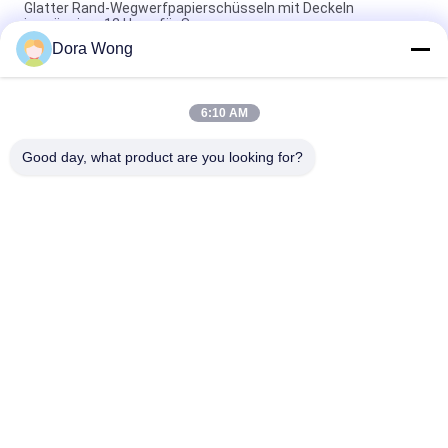
Glatter Rand-Wegwerfpapierschüsseln mit Deckeln
imprägniern 12 Unze für Suppe
Dora Wong
Biologisch abbaubare Wegwerfpapierschüsseln mit Deckeln
imprägniern 1100 ml für Salat
6:10 AM
Fett-beständige Wegwerfsalat-Behälter, 36-Unze-
Wegwerfpartei-Schüsseln
Good day, what product are you looking for?
Beliebte Kategorien
Alle
Kraftpapier-
Rechteckige 
Schüsseln
Papierschale
Rot-Schwarz-
Papiersoßbecher
Bedeckungspapierschalen
Aluminiumfolie-
Goldpapier-Schüssel
Papierschüssel
Wegwerf-
Papiernahrungsmittelschüs