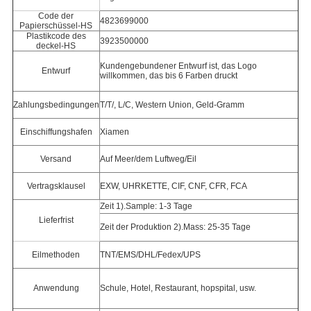
Code der
4823699000
Papierschüssel-HS
Plastikcode des
3923500000
deckel-HS
Kundengebundener Entwurf ist, das Logo
Entwurf
willkommen, das bis 6 Farben druckt
Zahlungsbedingungen
T/T/, L/C, Western Union, Geld-Gramm
Einschiffungshafen
Xiamen
Versand
Auf Meer/dem Luftweg/Eil
Vertragsklausel
EXW, UHRKETTE, CIF, CNF, CFR, FCA
Zeit 1).Sample: 1-3 Tage
Lieferfrist
Zeit der Produktion 2).Mass: 25-35 Tage
Eilmethoden
TNT/EMS/DHL/Fedex/UPS
Anwendung
Schule, Hotel, Restaurant, hopspital, usw.