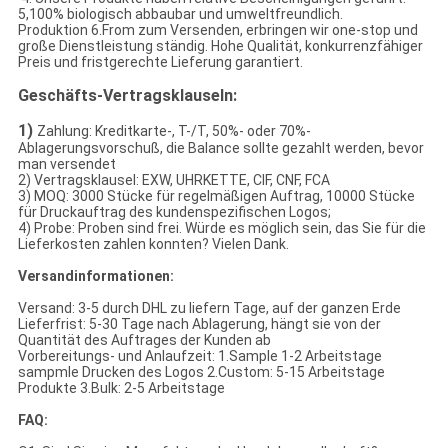
5,100% biologisch abbaubar und umweltfreundlich.
Produktion 6.From zum Versenden, erbringen wir one-stop und
große Dienstleistung ständig. Hohe Qualität, konkurrenzfähiger
Preis und fristgerechte Lieferung garantiert.
Geschäfts-Vertragsklauseln:
1)
Zahlung: Kreditkarte-, T-/T, 50%- oder 70%-
Ablagerungsvorschuß, die Balance sollte gezahlt werden, bevor
man versendet
2) Vertragsklausel: EXW, UHRKETTE, CIF, CNF, FCA
3) MOQ: 3000 Stücke für regelmäßigen Auftrag, 10000 Stücke
für Druckauftrag des kundenspezifischen Logos;
4) Probe: Proben sind frei. Würde es möglich sein, das Sie für die
Lieferkosten zahlen konnten? Vielen Dank.
Versandinformationen:
Versand: 3-5 durch DHL zu liefern Tage, auf der ganzen Erde
Lieferfrist: 5-30 Tage nach Ablagerung, hängt sie von der
Quantität des Auftrages der Kunden ab
Vorbereitungs- und Anlaufzeit: 1.Sample 1-2 Arbeitstage
sampmle Drucken des Logos 2.Custom: 5-15 Arbeitstage
Produkte 3.Bulk: 2-5 Arbeitstage
FAQ: