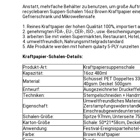
Anstatt, mehrfache Behälter zu benutzen, um große Aufträ
recyclebaren Suppen-Schalen 16oz Brown Kraftpapier einen 
Gefrierschrank und Mikrowellensafe.
1. Reines Kraftpapier der hohen Qualität 100%, importiert 
2. genehmigten FDA-, EU-, CER-, ISO-, usw.-Bescheinigunge
3. arbeiten Sie mit vielen Supermärkten, Restaurant, Hotel
4. umweltfreundlich, Nahrungsmittelgradstandard.
5. Alle Produkte werden mit hohem qulaity 5-PLY runzelte
Kraftpapier-Schalen-Details:
Produkt-Art:
Kraftpapiersuppenschale
Kapazität:
16oz 480ml
Schüssel: PET Doppeltes 3
Material:
40gsm. Deckel: 500gsm
Entwurf:
Ausgezeichneter Druckeffek
Techniken:
Stempelschneiden + Hand
Umweltfreundliches Materia
Eigenschaft:
Zerstampfungswiderstandkö
Einschraubgewindeuntersei
Schalen-Größe:
Spitze 97mm, Unterseite 
Karton-Größe
Schale: 50*21*58cm, Decke
Anwendung:
Festival-Ereignisparteihote
Farbe:
Brown Kraftpapier