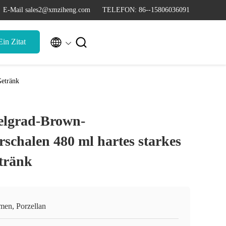
E-Mail sales2@xmziheng.com
TELEFON: 86--15806036091


in Zitat
Getränk
elgrad-Brown-
schalen 480 ml hartes starkes
tränk
men, Porzellan