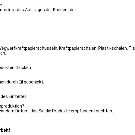
de
 Quantität des Auftrages der Kunden ab
 Wegwerfkraftpapierschüsseln, Kraftpapierschalen, Plastikschalen, Ti
hen.
rodukten drucken.
nen durch Eil geschickt.
es Einzelteil
nproduktion?
 vor dem Datum, das Sie die Produkte empfangen möchten.
beit!