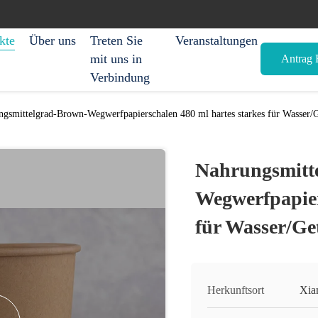
kte
Über uns
Treten Sie
Veranstaltungen
mit uns in
Antrag E
Verbindung
gsmittelgrad-Brown-Wegwerfpapierschalen 480 ml hartes starkes für Wasser/
Nahrungsmitt
Wegwerfpapier
für Wasser/Ge
Herkunftsort
Xia