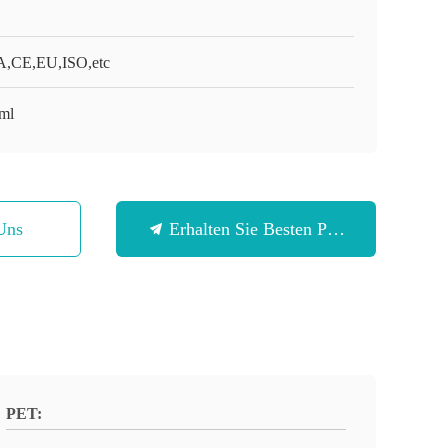
,CE,EU,ISO,etc
ml
Uns
Erhalten Sie Besten Preis
PET: