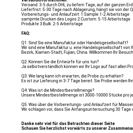
Versandinformationen:
Versand: 3-5 durch DHL zu liefern Tage, auf der ganzen Er
Lieferfrist: 5-30 Tage nach Ablagerung, hängt sie von der
Vorbereitungs- und Anlaufzeit: 1.Sample 1-2 Arbeitstage
sampmle Drucken des Logos 2.Custom: 5-15 Arbeitstage
Produkte 3.Bulk: 2-5 Arbeitstage
FAQ:
Q1: Sind Sie eine Manufaktur oder Handelsgesellschaft?
Wir sind eine Manufaktur u. eine Handelsgesellschaft von
Bezirk, Xiamen-Stadt, Fujian, China. Willkommen Ihr Besuc
Q2: Können Sie die Entwürfe für uns tun?
Ja selbstverständlich können wir Ihr Logo auf fast allen P
Q3: Wie lang kann ich erwarten, die Probe zu erhalten?
Es ist zur Lieferung in 3-7 Tage bereit. Sie Probe werden Ih
Q4: Was ist die Mindestbestellmenge?
Unsere Mindestbestellmenge ist 3000-10000 Stücke pro jed
Q5: Was über die Vorbereitungs- und Anlaufzeit für Masse
Wir schlagen vor, dass Sie Anfangsuntersuchung 30 Tage
Danke sehr viel für das Betrachten dieser Seite
Schauen Sie herzlichst vorwärts zu unserer Zusammenar