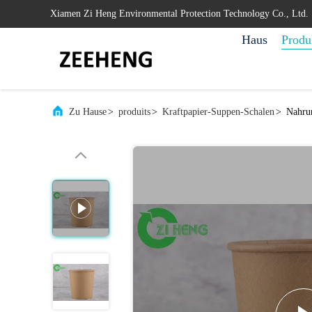
Xiamen Zi Heng Environmental Protection Technology Co., Ltd.
Haus
Produ
Zu Hause
>
produits
>
Kraftpapier-Suppen-Schalen
>
Nahrun