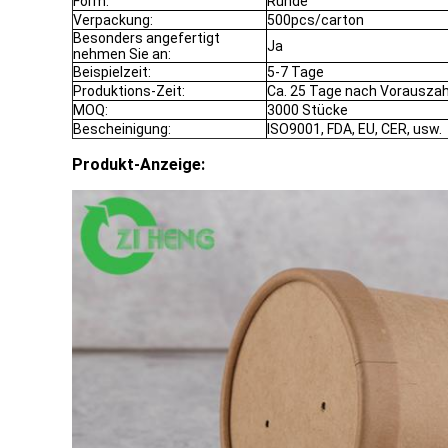
Form:
Runde
Verpackung:
500pcs/carton
Besonders angefertigt
Ja
nehmen Sie an:
Beispielzeit:
5-7 Tage
Produktions-Zeit:
Ca. 25 Tage nach Vorausza
MOQ:
3000 Stücke
Bescheinigung:
ISO9001, FDA, EU, CER, usw.
Produkt-Anzeige: