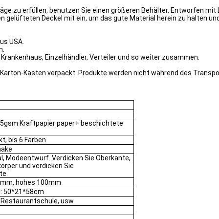
ge zu erfüllen, benutzen Sie einen größeren Behälter. Entworfen mit 
gelüfteten Deckel mit ein, um das gute Material herein zu halten und 
aus USA.
n.
, Krankenhaus, Einzelhändler, Verteiler und so weiter zusammen.
n Karton-Kasten verpackt. Produkte werden nicht während des Transpo
35gsm Kraftpapier paper+ beschichtete
t, bis 6 Farben
make
l, Modeentwurf. Verdicken Sie Oberkante,
rper und verdicken Sie
te.
75mm, hohes 100mm
l: 50*21*58cm
l-Restaurantschule, usw.