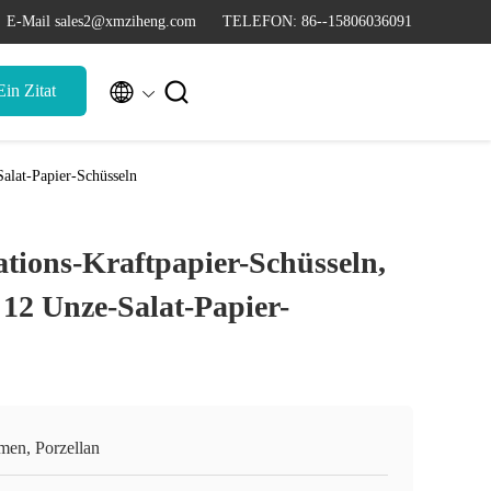
E-Mail sales2@xmziheng.com
TELEFON: 86--15806036091


in Zitat
alat-Papier-Schüsseln
tions-Kraftpapier-Schüsseln,
12 Unze-Salat-Papier-
men, Porzellan