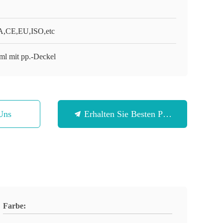
,CE,EU,ISO,etc
ml mit pp.-Deckel
Uns
Erhalten Sie Besten Preis
Farbe: