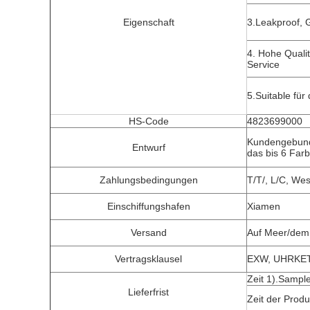
Eigenschaft
3.Leakproof, 
4. Hohe Qualit
Service
5.Suitable für
HS-Code
4823699000
Kundengebunde
Entwurf
das bis 6 Far
Zahlungsbedingungen
T/T/, L/C, We
Einschiffungshafen
Xiamen
Versand
Auf Meer/dem 
Vertragsklausel
EXW, UHRKETT
Zeit 1).Sampl
Lieferfrist
Zeit der Prod