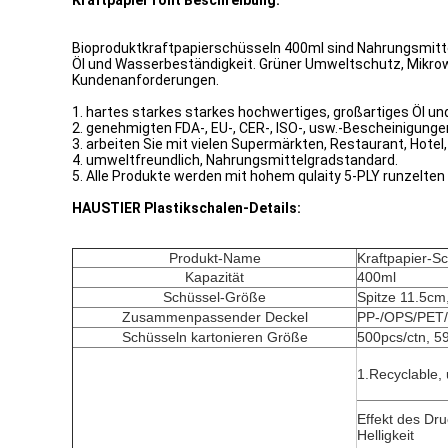
Kraftpapier rollt Beschreibung:
Bioproduktkraftpapierschüsseln 400ml sind Nahrungsmitte
Öl und Wasserbeständigkeit. Grüner Umweltschutz, Mikrow
Kundenanforderungen.
1. hartes starkes starkes hochwertiges, großartiges Öl u
2. genehmigten FDA-, EU-, CER-, ISO-, usw.-Bescheinigunge
3. arbeiten Sie mit vielen Supermärkten, Restaurant, Hotel
4. umweltfreundlich, Nahrungsmittelgradstandard.
5. Alle Produkte werden mit hohem qulaity 5-PLY runzelte
HAUSTIER Plastikschalen-Details:
Produkt-Name
Kraftpapier-S
Kapazität
400ml
Schüssel-Größe
Spitze 11.5cm
Zusammenpassender Deckel
PP-/OPS/PET
Schüsseln kartonieren Größe
500pcs/ctn, 5
1.Recyclable,
Effekt des Dru
Helligkeit