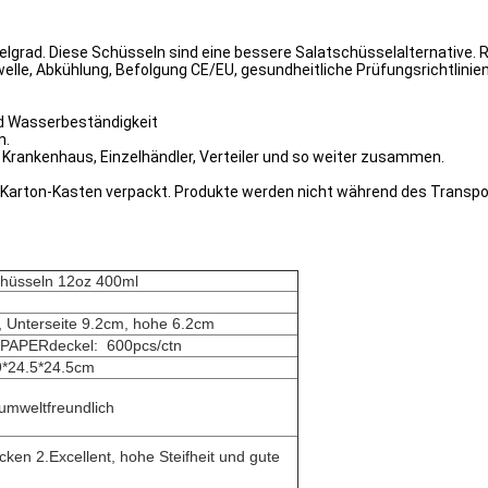
lgrad. Diese Schüsseln sind eine bessere Salatschüsselalternative. 
elle, Abkühlung, Befolgung CE/EU, gesundheitliche Prüfungsrichtlini
nd Wasserbeständigkeit
n.
, Krankenhaus, Einzelhändler, Verteiler und so weiter zusammen.
n Karton-Kasten verpackt. Produkte werden nicht während des Transpo
chüsseln 12oz 400ml
, Unterseite 9.2cm, hohe 6.2cm
/PAPERdeckel:
600pcs/ctn
9*24.5*24.5cm
 umweltfreundlich
cken 2.Excellent, hohe Steifheit und gute