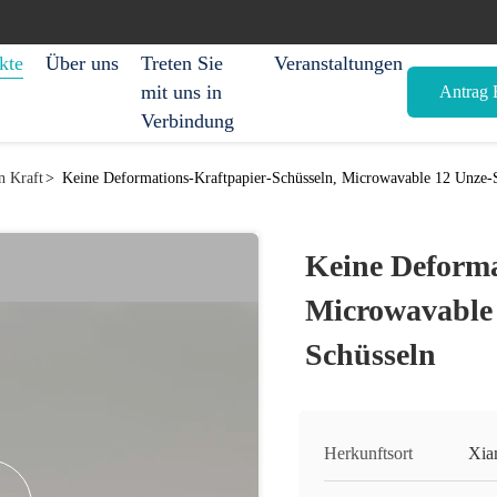
kte
Über uns
Treten Sie
Veranstaltungen
mit uns in
Antrag E
Verbindung
n Kraft
>
Keine Deformations-Kraftpapier-Schüsseln, Microwavable 12 Unze-S
Keine Deforma
Microwavable 
Schüsseln
Herkunftsort
Xia