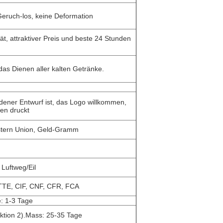
Geruch-los, keine Deformation
ät, attraktiver Preis und beste 24 Stunden
 das Dienen aller kalten Getränke.
ner Entwurf ist, das Logo willkommen,
ben druckt
stern Union, Geld-Gramm
Luftweg/Eil
E, CIF, CNF, CFR, FCA
e: 1-3 Tage
uktion 2).Mass: 25-35 Tage