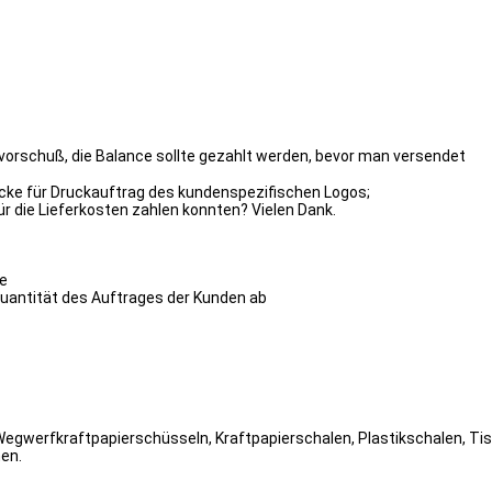
svorschuß, die Balance sollte gezahlt werden, bevor man versendet
cke für Druckauftrag des kundenspezifischen Logos;
für die Lieferkosten zahlen konnten? Vielen Dank.
de
 Quantität des Auftrages der Kunden ab
 Wegwerfkraftpapierschüsseln, Kraftpapierschalen, Plastikschalen, Ti
hen.