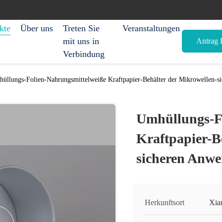
kte
Über uns
Treten Sie
Veranstaltungen
mit uns in
Antrag E
Verbindung
üllungs-Folien-Nahrungsmittelweiße Kraftpapier-Behälter der Mikrowellen-
Umhüllungs-F
Kraftpapier-B
sicheren Anw
Herkunftsort
Xia