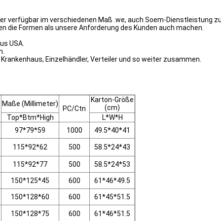
r verfügbar im verschiedenen Maß .we, auch Soem-Dienstleistung zu e
nen die Formen als unsere Anforderung des Kunden auch machen.
aus USA.
n.
, Krankenhaus, Einzelhändler, Verteiler und so weiter zusammen.
Karton-Größe
Maße (Millimeter)
(cm)
PC/Ctn
Top*Btm*High
L*W*H
97*79*59
1000
49.5*40*41
115*92*62
500
58.5*24*43
115*92*77
500
58.5*24*53
150*125*45
600
61*46*49.5
150*128*60
600
61*45*51.5
150*128*75
600
61*46*51.5