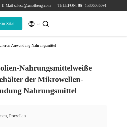
E-Mail sales2@xmziheng.com
TELEFON: 86--15806036091


in Zitat
sicheren Anwendung Nahrungsmittel
olien-Nahrungsmittelweiße
ehälter der Mikrowellen-
endung Nahrungsmittel
men, Porzellan