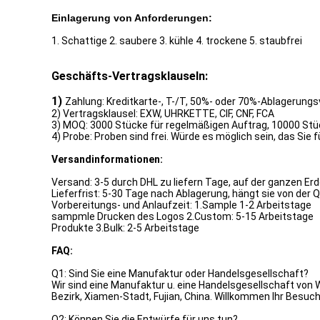
Einlagerung von Anforderungen:
1. Schattige 2. saubere 3. kühle 4. trockene 5. staubfrei
Geschäfts-Vertragsklauseln:
1)
Zahlung: Kreditkarte-, T-/T, 50%- oder 70%-Ablagerung
2) Vertragsklausel: EXW, UHRKETTE, CIF, CNF, FCA
3) MOQ: 3000 Stücke für regelmäßigen Auftrag, 10000 Stü
4) Probe: Proben sind frei. Würde es möglich sein, das Sie 
Versandinformationen:
Versand: 3-5 durch DHL zu liefern Tage, auf der ganzen Er
Lieferfrist: 5-30 Tage nach Ablagerung, hängt sie von der
Vorbereitungs- und Anlaufzeit: 1.Sample 1-2 Arbeitstage
sampmle Drucken des Logos 2.Custom: 5-15 Arbeitstage
Produkte 3.Bulk: 2-5 Arbeitstage
FAQ:
Q1: Sind Sie eine Manufaktur oder Handelsgesellschaft?
Wir sind eine Manufaktur u. eine Handelsgesellschaft von
Bezirk, Xiamen-Stadt, Fujian, China. Willkommen Ihr Besuc
Q2: Können Sie die Entwürfe für uns tun?