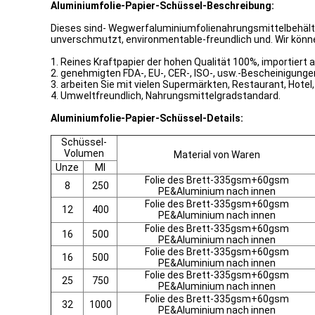
Aluminiumfolie-Papier-Schüssel-Beschreibung:
Dieses sind- Wegwerfaluminiumfolienahrungsmittelbehälte
unverschmutzt, environmentable-freundlich und. Wir kön
1. Reines Kraftpapier der hohen Qualität 100%, importiert 
2. genehmigten FDA-, EU-, CER-, ISO-, usw.-Bescheinigunge
3. arbeiten Sie mit vielen Supermärkten, Restaurant, Hotel
4. Umweltfreundlich, Nahrungsmittelgradstandard.
Aluminiumfolie-Papier-Schüssel-Details:
Schüssel-
Volumen
Material von Waren
Unze
Ml
Folie des Brett-335gsm+60gsm
8
250
PE&Aluminium nach innen
Folie des Brett-335gsm+60gsm
12
400
PE&Aluminium nach innen
Folie des Brett-335gsm+60gsm
16
500
PE&Aluminium nach innen
Folie des Brett-335gsm+60gsm
16
500
PE&Aluminium nach innen
Folie des Brett-335gsm+60gsm
25
750
PE&Aluminium nach innen
Folie des Brett-335gsm+60gsm
32
1000
PE&Aluminium nach innen