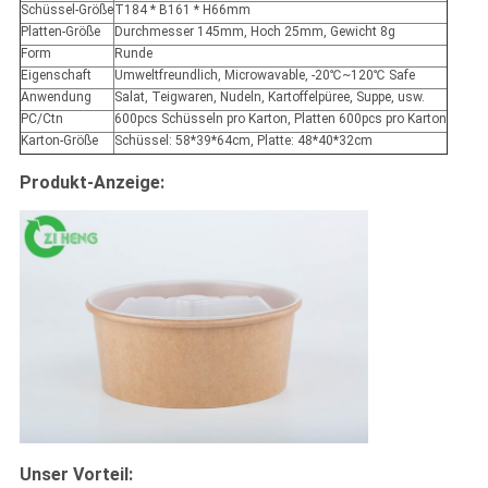
Schüssel-Größe
T184 * B161 * H66mm
Platten-Größe
Durchmesser 145mm, Hoch 25mm, Gewicht 8g
Form
Runde
Eigenschaft
Umweltfreundlich, Microwavable, -20℃~120℃ Safe
Anwendung
Salat, Teigwaren, Nudeln, Kartoffelpüree, Suppe, usw.
PC/Ctn
600pcs Schüsseln pro Karton, Platten 600pcs pro Karton
Karton-Größe
Schüssel: 58*39*64cm, Platte: 48*40*32cm
Produkt-Anzeige:
Unser Vorteil: