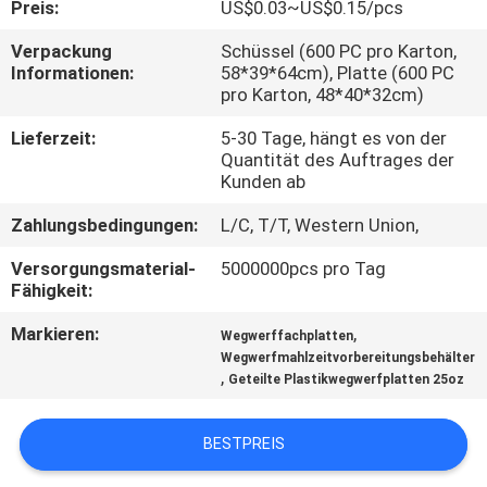
Preis:
US$0.03~US$0.15/pcs
TRETEN
Verpackung
Schüssel (600 PC pro Karton,
Informationen:
58*39*64cm), Platte (600 PC
SIE
pro Karton, 48*40*32cm)
MIT
Lieferzeit:
5-30 Tage, hängt es von der
UNS
Quantität des Auftrages der
Kunden ab
IN
Zahlungsbedingungen:
L/C, T/T, Western Union,
VERBINDUNG
Versorgungsmaterial-
5000000pcs pro Tag
Fähigkeit:
NACHRICHTEN
Markieren:
,
Wegwerffachplatten
Wegwerfmahlzeitvorbereitungsbehälter
FORDERN
,
Geteilte Plastikwegwerfplatten 25oz
SIE EIN
ZITAT
BESTPREIS