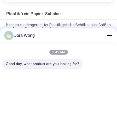
Plastikfreie Papier-Schalen
Können kundengerechter Plastik geteilte Behälter aller Größen
mit Brown-Papierschüsseln benutzt werden
Dora Wong
Pp.-geteilte Plastikwegwerfplatten für Abendessen,
verbiegend und bricht beständig
8:41 AM
Freundliche Plastikkuchen-Platten Eco, wiederverwendbare
Plastikplatten mit Abdeckungs-Extrastarkem
Good day, what product are you looking for?
Beliebte Kategorien
Alle
Kraftpapier-
Rechteckige 
Schüsseln
Papierschale
Rot-Schwarz-
Papiersoßbecher
Bedeckungspapierschalen