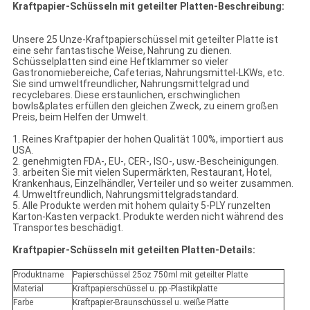
Kraftpapier-Schüsseln mit geteilter Platten-Beschreibung:
Unsere 25 Unze-Kraftpapierschüssel mit geteilter Platte ist
eine sehr fantastische Weise, Nahrung zu dienen.
Schüsselplatten sind eine Heftklammer so vieler
Gastronomiebereiche, Cafeterias, Nahrungsmittel-LKWs, etc.
Sie sind umweltfreundlicher, Nahrungsmittelgrad und
recyclebares. Diese erstaunlichen, erschwinglichen
bowls&plates erfüllen den gleichen Zweck, zu einem großen
Preis, beim Helfen der Umwelt.
1. Reines Kraftpapier der hohen Qualität 100%, importiert aus
USA.
2. genehmigten FDA-, EU-, CER-, ISO-, usw.-Bescheinigungen.
3. arbeiten Sie mit vielen Supermärkten, Restaurant, Hotel,
Krankenhaus, Einzelhändler, Verteiler und so weiter zusammen.
4. Umweltfreundlich, Nahrungsmittelgradstandard.
5. Alle Produkte werden mit hohem qulaity 5-PLY runzelten
Karton-Kasten verpackt. Produkte werden nicht während des
Transportes beschädigt.
Kraftpapier-Schüsseln mit geteilten Platten-Details:
Produktname
Papierschüssel 25oz 750ml mit geteilter Platte
Material
Kraftpapierschüssel u. pp.-Plastikplatte
Farbe
Kraftpapier-Braunschüssel u. weiße Platte