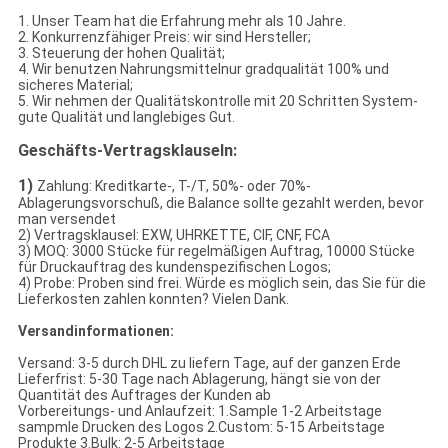
1. Unser Team hat die Erfahrung mehr als 10 Jahre.
2. Konkurrenzfähiger Preis: wir sind Hersteller;
3. Steuerung der hohen Qualität;
4. Wir benutzen Nahrungsmittelnur gradqualität 100% und
sicheres Material;
5. Wir nehmen der Qualitätskontrolle mit 20 Schritten System-
gute Qualität und langlebiges Gut.
Geschäfts-Vertragsklauseln:
1)
Zahlung: Kreditkarte-, T-/T, 50%- oder 70%-
Ablagerungsvorschuß, die Balance sollte gezahlt werden, bevor
man versendet
2) Vertragsklausel: EXW, UHRKETTE, CIF, CNF, FCA
3) MOQ: 3000 Stücke für regelmäßigen Auftrag, 10000 Stücke
für Druckauftrag des kundenspezifischen Logos;
4) Probe: Proben sind frei. Würde es möglich sein, das Sie für die
Lieferkosten zahlen konnten? Vielen Dank.
Versandinformationen:
Versand: 3-5 durch DHL zu liefern Tage, auf der ganzen Erde
Lieferfrist: 5-30 Tage nach Ablagerung, hängt sie von der
Quantität des Auftrages der Kunden ab
Vorbereitungs- und Anlaufzeit: 1.Sample 1-2 Arbeitstage
sampmle Drucken des Logos 2.Custom: 5-15 Arbeitstage
Produkte 3.Bulk: 2-5 Arbeitstage