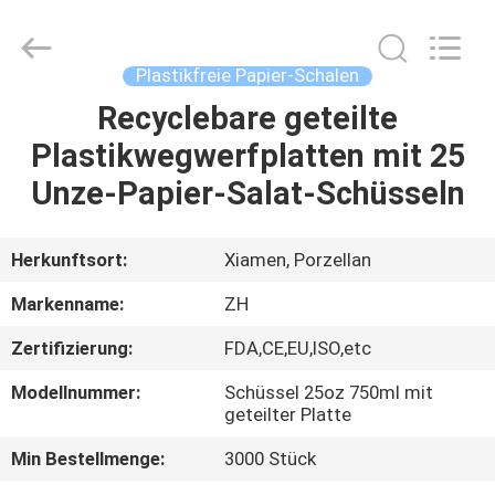
Heng
Environmental
Protection
Technology
Co.,
Plastikfreie Papier-Schalen
Ltd..
All
Rights
Recyclebare geteilte
HAUS
Reserved.
Plastikwegwerfplatten mit 25
PRODUKTE
Unze-Papier-Salat-Schüsseln
ÜBER
Herkunftsort:
Xiamen, Porzellan
UNS
Markenname:
ZH
Zertifizierung:
FDA,CE,EU,ISO,etc
FABRIK-
Modellnummer:
Schüssel 25oz 750ml mit
AUSFLUG
geteilter Platte
Min Bestellmenge:
3000 Stück
QUALITÄTSKONTROLLE